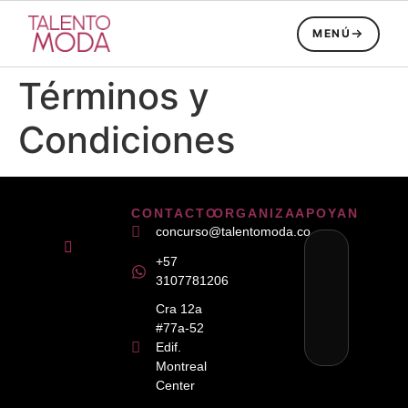
MENÚ
Términos y
Condiciones
CONTACTO
ORGANIZA
APOYAN
concurso@talentomoda.co
+57
3107781206
Cra 12a
#77a-52
Edif.
Montreal
Center